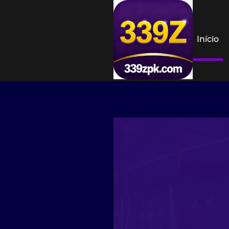
Início