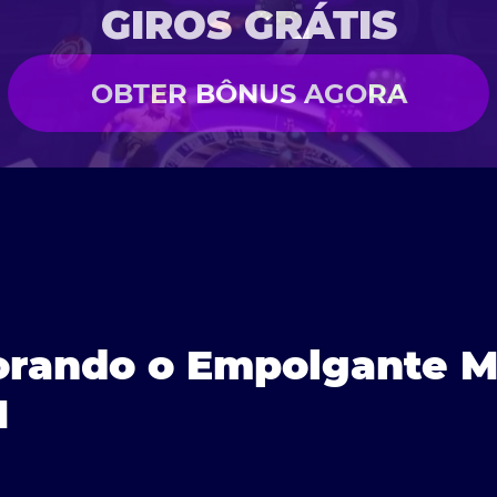
GIROS GRÁTIS
OBTER BÔNUS AGORA
lorando o Empolgante 
M