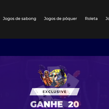
Jogos de sabong
Jogos de pôquer
Roleta
J
EXCLUSIVE
GANHE
20