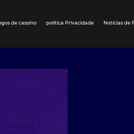
ogos de cassino
política Privacidade
Notícias de 