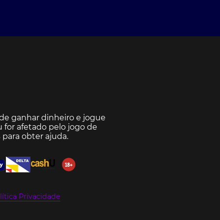
e ganhar dinheiro e jogue
for afetado pelo jogo de
s
para obter ajuda.
lítica Privacidade