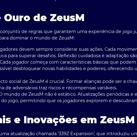
e Ouro de ZeusM
conjunto de regras que garantem uma experiência de jogo just
s para dominar o mundo de ZeusM:
gadores devem sempre considerar suas ações. Cada moviment
ica para superar desafios. Reflexão cuidadosa e adaptação são
Cada jogador começa com características básicas que podem s
ossível desbloquear novas habilidades e poderes, oferecendo
to social de ZeusM é crucial. Formar alianças pode ser a cha
a de adversários traz riscos e recompensas variáveis.
 mundo de ZeusM não é estático. Atualizações periódicas e
 do jogo, permitindo que os jogadores explorem e descubra
ais e Inovações em ZeusM
a atualização chamada '339Z Expansion', que introduziu uma