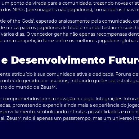
 um ponto de virada para a comunidade, trazendo novas criatu
a dos NPCs (personagens não-jogadores), tornando-os mais rea
ttle of the Gods', esperado ansiosamente pela comunidade, es
e única para os jogadores de todo o mundo testarem suas ha
 vários dias. O vencedor ganha não apenas recompensas den
o uma competição feroz entre os melhores jogadores globais.
e Desenvolvimento Futur
te atribuído à sua comunidade ativa e dedicada. Fóruns de d
e conteúdo gerado por usuários, incluindo guiões de estratég
ntro do mundo de ZeusM.
comprometidos com a inovação no jogo. Integrações futuras
das, prometendo expandir ainda mais a experiência do jogado
desenvolvimento, simbolizando infinitas possibilidades e o con
ional. ZeusM não é apenas um passatempo, mas um universo in