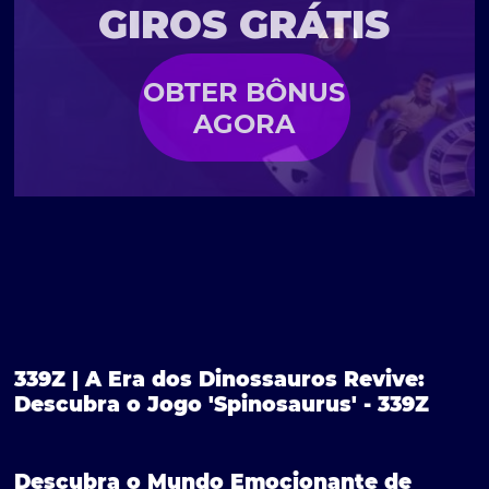
GIROS GRÁTIS
OBTER BÔNUS
AGORA
339Z | A Era dos Dinossauros Revive:
Descubra o Jogo 'Spinosaurus' - 339Z
Descubra o Mundo Emocionante de