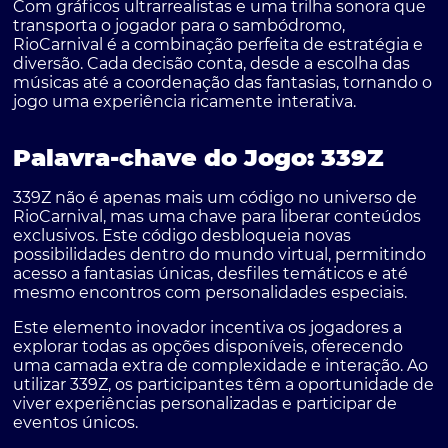
Com gráficos ultrarrealistas e uma trilha sonora que
transporta o jogador para o sambódromo,
RioCarnival é a combinação perfeita de estratégia e
diversão. Cada decisão conta, desde a escolha das
músicas até a coordenação das fantasias, tornando o
jogo uma experiência ricamente interativa.
Palavra-chave do Jogo: 339Z
339Z não é apenas mais um código no universo de
RioCarnival, mas uma chave para liberar conteúdos
exclusivos. Este código desbloqueia novas
possibilidades dentro do mundo virtual, permitindo
acesso a fantasias únicas, desfiles temáticos e até
mesmo encontros com personalidades especiais.
Este elemento inovador incentiva os jogadores a
explorar todas as opções disponíveis, oferecendo
uma camada extra de complexidade e interação. Ao
utilizar 339Z, os participantes têm a oportunidade de
viver experiências personalizadas e participar de
eventos únicos.