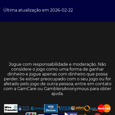
Última atualização em 2026-02-22
Jogue com responsabilidade e moderação. Não
considere o jogo como uma forma de ganhar
dinheiro e jogue apenas com dinheiro que possa
perder. Se estiver preocupado com o seu jogo ou for
afetado pelo jogo de outra pessoa, entre em contato
com a
GamCare
ou
GamblersAnonymous
para obter
ajuda.