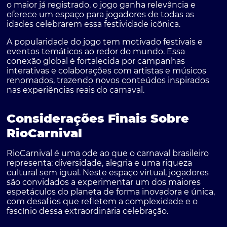
o maior já registrado, o jogo ganha relevância e
oferece um espaço para jogadores de todas as
idades celebrarem essa festividade icônica.
A popularidade do jogo tem motivado festivais e
eventos temáticos ao redor do mundo. Essa
conexão global é fortalecida por campanhas
interativas e colaborações com artistas e músicos
renomados, trazendo novos conteúdos inspirados
nas experiências reais do carnaval.
Considerações Finais Sobre
RioCarnival
RioCarnival é uma ode ao que o carnaval brasileiro
representa: diversidade, alegria e uma riqueza
cultural sem igual. Neste espaço virtual, jogadores
são convidados a experimentar um dos maiores
espetáculos do planeta de forma inovadora e única,
com desafios que refletem a complexidade e o
fascínio dessa extraordinária celebração.