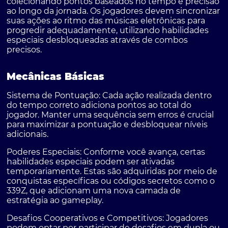
colecionando pontos baseados no tempo e precisão
ao longo da jornada. Os jogadores devem sincronizar
suas ações ao ritmo das músicas eletrônicas para
progredir adequadamente, utilizando habilidades
especiais desbloqueadas através de combos
precisos.
Mecânicas Básicas
Sistema de Pontuação:
Cada ação realizada dentro
do tempo correto adiciona pontos ao total do
jogador. Manter uma sequência sem erros é crucial
para maximizar a pontuação e desbloquear níveis
adicionais.
Poderes Especiais:
Conforme você avança, certas
habilidades especiais podem ser ativadas
temporariamente. Estas são adquiridas por meio de
conquistas específicas ou códigos secretos como o
339Z, que adicionam uma nova camada de
estratégia ao gameplay.
Desafios Cooperativos e Competitivos:
Jogadores
podem optar por participar de desafios em dupla ou