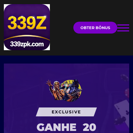
OBTER BÔNUS
EXCLUSIVE
GANHE
20