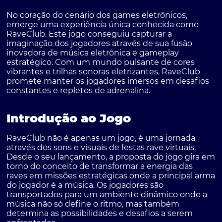
No coração do cenário dos games eletrônicos,
emerge uma experiência única conhecida como
RaveClub
. Este jogo conseguiu capturar a
imaginação dos jogadores através de sua fusão
inovadora de música eletrônica e gameplay
estratégico. Com um mundo pulsante de cores
vibrantes e trilhas sonoras eletrizantes, RaveClub
promete manter os jogadores imersos em desafios
constantes e repletos de adrenalina.
Introdução ao Jogo
RaveClub não é apenas um jogo, é uma jornada
através dos sons e visuais de festas rave virtuais.
Desde o seu lançamento, a proposta do jogo gira em
torno do conceito de transformar a energia das
raves em missões estratégicas onde a principal arma
do jogador é a música. Os jogadores são
transportados para um ambiente dinâmico onde a
música não só define o ritmo, mas também
determina as possibilidades e desafios a serem