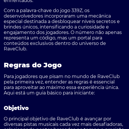
enfrentados.
Com a palavra-chave do jogo
339Z
, os
desenvolvedores incorporaram uma mecânica
especial destinada a desbloquear níveis secretos e
brindes únicos, intensificando a curiosidade e
engajamento dos jogadores. O número não apenas
representa um código, mas um portal para
conteúdos exclusivos dentro do universo de
RaveClub.
Regras do Jogo
Para jogadores que pisam no mundo de
RaveClub
pela primeira vez, entender as regras é essencial
para aproveitar ao máximo essa experiência única.
Aqui está um guia básico para iniciante:
Objetivo
O principal objetivo de RaveClub é avançar por
diversas pistas musicais cada vez mais desafiadoras,