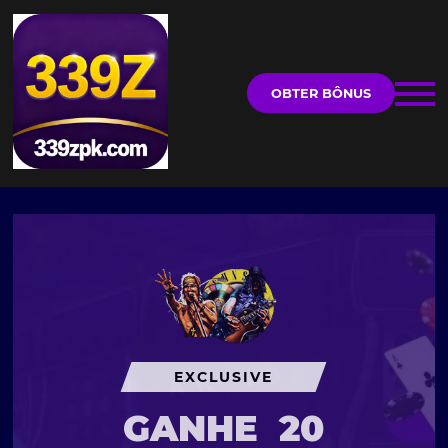
OBTER BÔNUS
EXCLUSIVE
GANHE
20