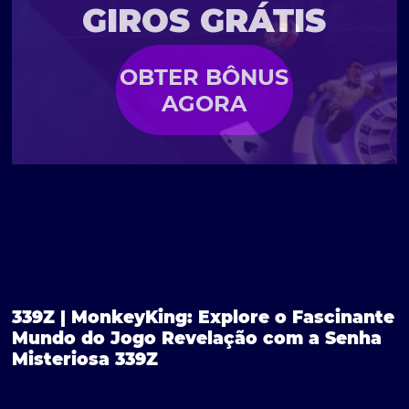
GIROS GRÁTIS
OBTER BÔNUS
AGORA
339Z | MonkeyKing: Explore o Fascinante
Mundo do Jogo Revelação com a Senha
Misteriosa 339Z