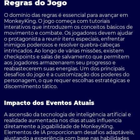
Regras do Jogo
O domínio das regras é essencial para avançar em
MonkeyKing. O jogo começa com tutoriais
interativos que introduzem os conceitos básicos de
movimento e combate. Os jogadores devem ajudar
o protagonista a reunir itens especiais, enfrentar
inimigos poderosos e resolver quebra-cabeças
intrincados. Ao longo de várias missões, existem
checkpoints e salas de salvamento que permitem
aos jogadores armazenarem seu progresso e
reabastecerem suas energias. Um dos principais
desafios do jogo é a customização dos poderes do
personagem, o que requer escolhas estratégicas e
discernimento tático.
Impacto dos Eventos Atuais
A ascensão da tecnologia de inteligência artificial e
realidade aumentada nos dias atuais influencia
diretamente a jogabilidade de MonkeyKing.
Elementos de IA proporcionam desafios adaptáveis,
ajustando a experiência com base nas habilidades