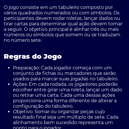
O jogo consiste em um tabuleiro composto por
vários quadrados numerados ou com símbolos. Os
participantes devem rodar roletas, lançar dados ou
tirar cartas para determinar qual ação devem tomar
a seguir. O objetivo principal é alinhar três ou mais
números ou símbolos que somem ou se traduzam
no número sete.
Regras do Jogo
Preparação:
Cada jogador começa com um
conjunto de fichas ou marcadores que serão
usados para marcar suas jogadas no tabuleiro.
Ações:
Em cada rodada, os jogadores poderão
escolher entre girar uma roleta, lançar um dado
ou retirar uma carta. Cada uma dessas ações
proporciona uma forma diferente de alterar a
configuração do tabuleiro.
Objetivo:
Somar ou organizar peças cujo
resultado final seja um múltiplo de sete. Cada
alinhamento bem sucedido representa um
ponto para o jogador.