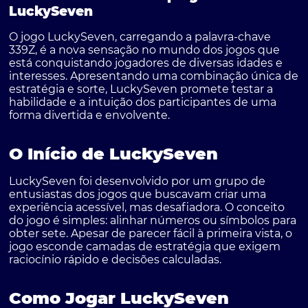
LuckySeven
O jogo LuckySeven, carregando a palavra-chave
339Z
, é a nova sensação no mundo dos jogos que
está conquistando jogadores de diversas idades e
interesses. Apresentando uma combinação única de
estratégia e sorte, LuckySeven promete testar a
habilidade e a intuição dos participantes de uma
forma divertida e envolvente.
O Início de LuckySeven
LuckySeven foi desenvolvido por um grupo de
entusiastas dos jogos que buscavam criar uma
experiência acessível, mas desafiadora. O conceito
do jogo é simples: alinhar números ou símbolos para
obter sete. Apesar de parecer fácil à primeira vista, o
jogo esconde camadas de estratégia que exigem
raciocínio rápido e decisões calculadas.
Como Jogar LuckySeven