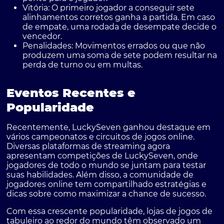
Vitória:
O primeiro jogador a conseguir sete
alinhamentos corretos ganha a partida. Em caso
de empate, uma rodada de desempate decide o
vencedor.
Penalidades:
Movimentos errados ou que não
produzem uma soma de sete podem resultar na
perda de turno ou em multas.
Eventos Recentes e
Popularidade
Recentemente, LuckySeven ganhou destaque em
vários campeonatos e circuitos de jogos online.
Diversas plataformas de streaming agora
apresentam competições de LuckySeven, onde
jogadores de todo o mundo se juntam para testar
suas habilidades. Além disso, a comunidade de
jogadores online tem compartilhado estratégias e
dicas sobre como maximizar a chance de sucesso.
Com essa crescente popularidade, lojas de jogos de
tabuleiro ao redor do mundo têm observado um