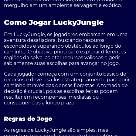
mergulho em um ambiente selvagem e exótico.
Como Jogar LuckyJungle
Em LuckyJungle, os jogadores embarcam em uma
aventura desafiadora, buscando tesouros
escondidos e superando obstáculos ao longo do
caminho. O objetivo principal é explorar diferentes
regiões da selva, coletar recursos valiosos e gerir
sabiamente suas escolhas para avançar no jogo.
Cada jogador começa com um conjunto básico de
recursos e deve usá-los estrategicamente para abrir
caminho através das densas florestas. A tomada de
decisão é crucial, pois as escolhas feitas podem
resultar em recompensas imediatas ou
consequências a longo prazo.
Regras do Jogo
As regras de LuckyJungle são simples, mas
permitem uma ampla variedade de estratégias: