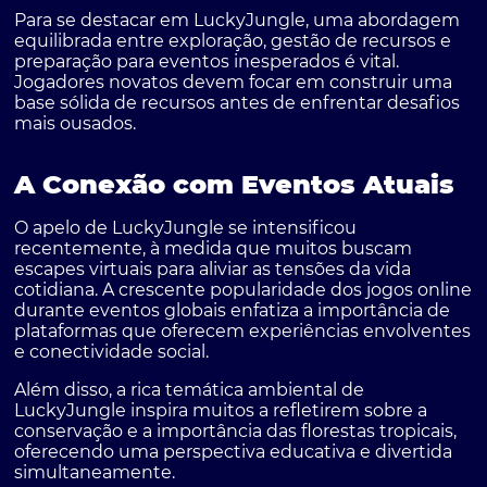
Para se destacar em LuckyJungle, uma abordagem
equilibrada entre exploração, gestão de recursos e
preparação para eventos inesperados é vital.
Jogadores novatos devem focar em construir uma
base sólida de recursos antes de enfrentar desafios
mais ousados.
A Conexão com Eventos Atuais
O apelo de LuckyJungle se intensificou
recentemente, à medida que muitos buscam
escapes virtuais para aliviar as tensões da vida
cotidiana. A crescente popularidade dos jogos online
durante eventos globais enfatiza a importância de
plataformas que oferecem experiências envolventes
e conectividade social.
Além disso, a rica temática ambiental de
LuckyJungle inspira muitos a refletirem sobre a
conservação e a importância das florestas tropicais,
oferecendo uma perspectiva educativa e divertida
simultaneamente.