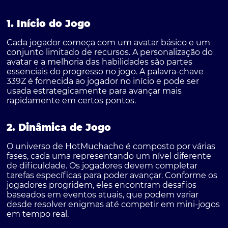
1. Início do Jogo
Cada jogador começa com um avatar básico e um
conjunto limitado de recursos. A personalização do
avatar e a melhoria das habilidades são partes
essenciais do progresso no jogo. A palavra-chave
339Z
é fornecida ao jogador no início e pode ser
usada estrategicamente para avançar mais
rapidamente em certos pontos.
2. Dinâmica de Jogo
O universo de HotMuchacho é composto por várias
fases, cada uma representando um nível diferente
de dificuldade. Os jogadores devem completar
tarefas específicas para poder avançar. Conforme os
jogadores progridem, eles encontram desafios
baseados em eventos atuais, que podem variar
desde resolver enigmas até competir em mini-jogos
em tempo real.