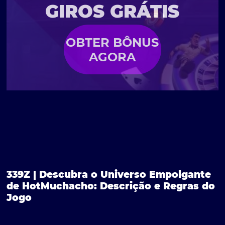
GIROS GRÁTIS
OBTER BÔNUS
AGORA
339Z | Descubra o Universo Empolgante
de HotMuchacho: Descrição e Regras do
Jogo