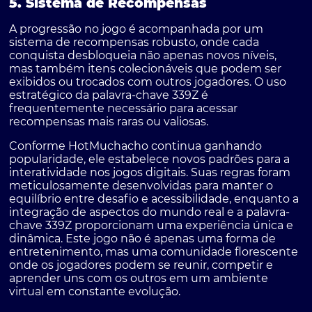
5. Sistema de Recompensas
A progressão no jogo é acompanhada por um
sistema de recompensas robusto, onde cada
conquista desbloqueia não apenas novos níveis,
mas também itens colecionáveis que podem ser
exibidos ou trocados com outros jogadores. O uso
estratégico da palavra-chave 339Z é
frequentemente necessário para acessar
recompensas mais raras ou valiosas.
Conforme HotMuchacho continua ganhando
popularidade, ele estabelece novos padrões para a
interatividade nos jogos digitais. Suas regras foram
meticulosamente desenvolvidas para manter o
equilíbrio entre desafio e acessibilidade, enquanto a
integração de aspectos do mundo real e a palavra-
chave 339Z proporcionam uma experiência única e
dinâmica. Este jogo não é apenas uma forma de
entretenimento, mas uma comunidade florescente
onde os jogadores podem se reunir, competir e
aprender uns com os outros em um ambiente
virtual em constante evolução.