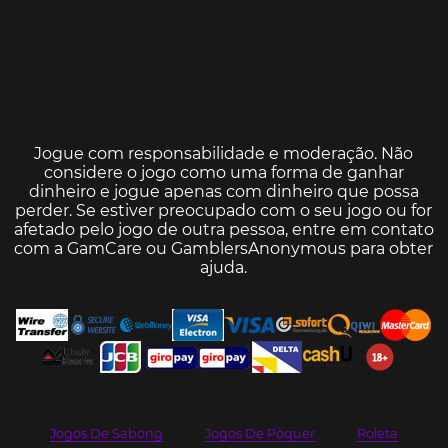
Jogue com responsabilidade e moderação. Não
considere o jogo como uma forma de ganhar
dinheiro e jogue apenas com dinheiro que possa
perder. Se estiver preocupado com o seu jogo ou for
afetado pelo jogo de outra pessoa, entre em contato
com a
GamCare
ou
GamblersAnonymous
para obter
ajuda.
Jogos De Sabong
Jogos De Pôquer
Roleta