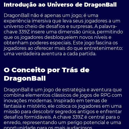
Introdução ao Universo de DragonBall
DragonBall não é apenas um jogo; é uma
experiência imersiva que leva seus jogadores a um
universo cheio de desafios e surpresas. A palavra-
chave 339Z insere uma dimensão única, permitindo
que os jogadores desbloqueiem novos níveis e
obtenham poderes especiais. Este jogo fascina os
jogadores ao oferecer mais do que entretenimento:
uma verdadeira aventura a cada partida.
O Conceito por Trás de
DragonBall
DragonBall é um jogo de estratégia e aventura que
combina elementos clássicos de jogos de RPG com
inovações modernas. Inspirado em temas de
fantasia e mistério, ele coloca os jogadores em uma
missão para descobrir segredos antigos e enfrentar
desafios formidáveis. A chave 339Z é central para o
enredo, representando um perigo potencial e uma
oportunidade para os mais audaciosos.