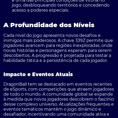
é uma das principais condições de vitória no
jogo, desbloqueando territórios e concedendo
acesso a poderes especiais.
A Profundidade dos Níveis
Cada nível do jogo apresenta novos desafios e
inimigos mais poderosos. A chave 339Z permite que
jogadores avancem para regiões inexploradas, onde
novas histórias e personagens esperam para serem
descobertos. A progressão é projetada para testar a
habilidade tática e a persistência de cada jogador.
Impacto e Eventos Atuais
DragonBall tem se destacado em eventos recentes
de eSports, com competições que atraem jogadores
de todo o mundo. A comunidade global se expande
à medida que novos jogadores descobrem o fascínio
desse complexo universo. Atualizações frequentes e
eventos temáticos mantêm o jogo dinâmico e
desafiador, incentivando uma comunidade ativa e