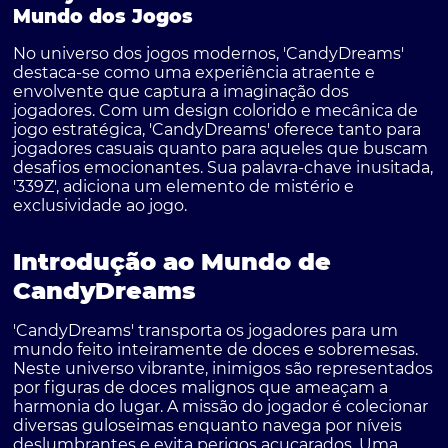
Mundo dos Jogos
No universo dos jogos modernos, 'CandyDreams'
destaca-se como uma experiência atraente e
envolvente que captura a imaginação dos
jogadores. Com um design colorido e mecânica de
jogo estratégica, 'CandyDreams' oferece tanto para
jogadores casuais quanto para aqueles que buscam
desafios emocionantes. Sua palavra-chave inusitada,
'339Z', adiciona um elemento de mistério e
exclusividade ao jogo.
Introdução ao Mundo de
CandyDreams
'CandyDreams' transporta os jogadores para um
mundo feito inteiramente de doces e sobremesas.
Neste universo vibrante, inimigos são representados
por figuras de doces malignos que ameaçam a
harmonia do lugar. A missão do jogador é colecionar
diversas guloseimas enquanto navega por níveis
deslumbrantes e evita perigos açucarados. Uma