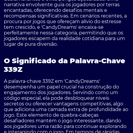
narrativa envolvente guia os jogadores por terras
encantadas, oferecendo desafios mentais e
recompensas significativas. Em cenários recentes, a
procura por jogos que ofereçam alívio do estresse
tem crescido, e 'CandyDreams' encaixa-se
perfeitamente nessa categoria, permitindo que os
jogadores escapem da realidade cotidiana para um
lugar de pura diversão.
O Significado da Palavra-Chave
339Z
A palavra-chave 339Z em 'CandyDreams'
desempenha um papel crucial na construção do
engajamento dos jogadores. Servindo como um
código especial, ela pode desbloquear níveis
secretos ou oferecer vantagens competitivas, algo
que adiciona uma camada extra de profundidade ao
jogo. Este elemento de quebra-cabeças
desafiadores mantém o jogo interessante, dando
aos jogadores uma razão para continuar explorando
e interagindo com o jogo. Em tempos de rápidas