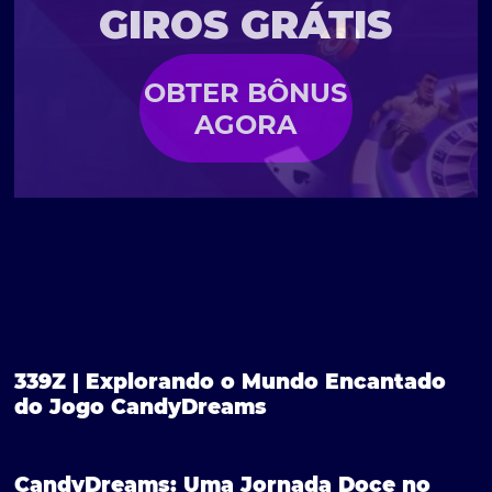
GIROS GRÁTIS
OBTER BÔNUS
AGORA
339Z | Explorando o Mundo Encantado
do Jogo CandyDreams
CandyDreams: Uma Jornada Doce no