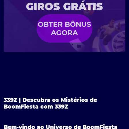
GIROS GRÁTIS
OBTER BÔNUS
AGORA
339Z | Descubra os Mistérios de
BoomFiesta com 339Z
Bem-vindo ao Universo de BoomFiesta