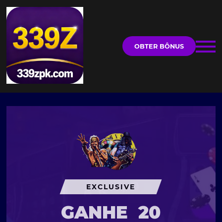
OBTER BÔNUS
EXCLUSIVE
GANHE
20