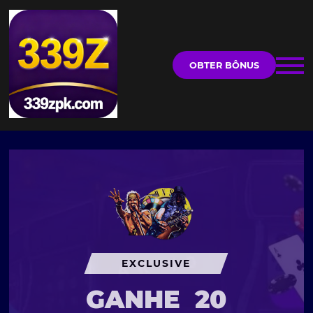
OBTER BÔNUS
EXCLUSIVE
GANHE
20