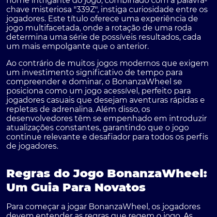
nome intrigante do jogo, combinado com a palavra-
chave misteriosa "339Z", instiga curiosidade entre os
jogadores. Este título oferece uma experiência de
jogo multifacetada, onde a rotação de uma roda
determina uma série de possíveis resultados, cada
um mais empolgante que o anterior.
Ao contrário de muitos jogos modernos que exigem
um investimento significativo de tempo para
compreender e dominar, o BonanzaWheel se
posiciona como um jogo acessível, perfeito para
jogadores casuais que desejam aventuras rápidas e
repletas de adrenalina. Além disso, os
desenvolvedores têm se empenhado em introduzir
atualizações constantes, garantindo que o jogo
continue relevante e desafiador para todos os perfis
de jogadores.
Regras do Jogo BonanzaWheel:
Um Guia Para Novatos
Para começar a jogar BonanzaWheel, os jogadores
devem entender as regras que regem o jogo. As