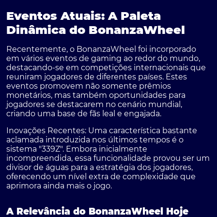
Eventos Atuais: A Paleta
Dinâmica do BonanzaWheel
Recentemente, o BonanzaWheel foi incorporado
em vários eventos de gaming ao redor do mundo,
destacando-se em competições internacionais que
reuniram jogadores de diferentes países. Estes
eventos promovem não somente prêmios
monetários, mas também oportunidades para
jogadores se destacarem no cenário mundial,
criando uma base de fãs leal e engajada.
Inovações Recentes
: Uma característica bastante
aclamada introduzida nos últimos tempos é o
sistema "339Z". Embora inicialmente
incompreendida, essa funcionalidade provou ser um
divisor de águas para a estratégia dos jogadores,
oferecendo um nível extra de complexidade que
aprimora ainda mais o jogo.
A Relevância do BonanzaWheel Hoje