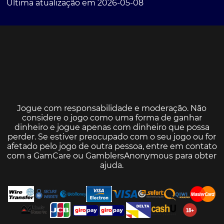
Última atualização em 2026-05-08
Jogue com responsabilidade e moderação. Não
considere o jogo como uma forma de ganhar
dinheiro e jogue apenas com dinheiro que possa
perder. Se estiver preocupado com o seu jogo ou for
afetado pelo jogo de outra pessoa, entre em contato
com a
GamCare
ou
GamblersAnonymous
para obter
ajuda.