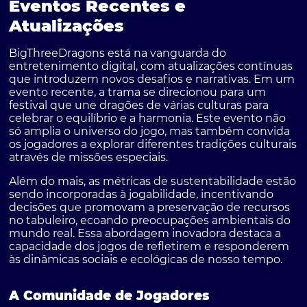
Eventos Recentes e
Atualizações
BigThreeDragons está na vanguarda do
entretenimento digital, com atualizações contínuas
que introduzem novos desafios e narrativas. Em um
evento recente, a trama se direcionou para um
festival que une dragões de várias culturas para
celebrar o equilíbrio e a harmonia. Este evento não
só amplia o universo do jogo, mas também convida
os jogadores a explorar diferentes tradições culturais
através de missões especiais.
Além do mais, as métricas de sustentabilidade estão
sendo incorporadas à jogabilidade, incentivando
decisões que promovam a preservação de recursos
no tabuleiro, ecoando preocupações ambientais do
mundo real. Essa abordagem inovadora destaca a
capacidade dos jogos de refletirem e responderem
às dinâmicas sociais e ecológicas de nosso tempo.
A Comunidade de Jogadores