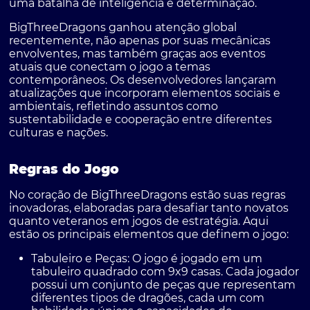
uma batalha de inteligência e determinação.
BigThreeDragons ganhou atenção global
recentemente, não apenas por suas mecânicas
envolventes, mas também graças aos eventos
atuais que conectam o jogo a temas
contemporâneos. Os desenvolvedores lançaram
atualizações que incorporam elementos sociais e
ambientais, refletindo assuntos como
sustentabilidade e cooperação entre diferentes
culturas e nações.
Regras do Jogo
No coração de BigThreeDragons estão suas regras
inovadoras, elaboradas para desafiar tanto novatos
quanto veteranos em jogos de estratégia. Aqui
estão os principais elementos que definem o jogo:
Tabuleiro e Peças:
O jogo é jogado em um
tabuleiro quadrado com 9x9 casas. Cada jogador
possui um conjunto de peças que representam
diferentes tipos de dragões, cada um com